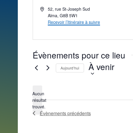
Adresse
52, rue St-Joseph Sud
Alma
,
G8B 5W1
Recevoir l’Itinéraire à suivre
Évènements pour ce lieu
À venir
Aujourd’hui
Sélectionnez
une
Aucun
date.
résultat
Notice
trouvé.
Évènements
précédents