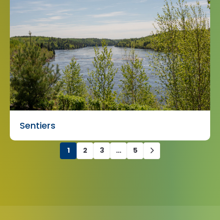
Sentiers
1
2
3
…
5