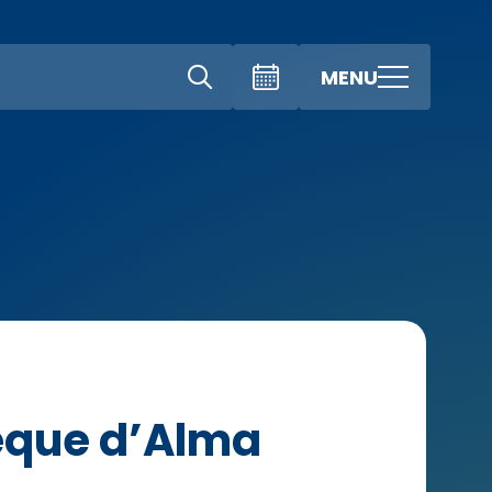
MENU
èque d’Alma