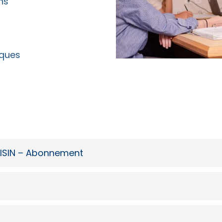
ns
iques
OISIN – Abonnement