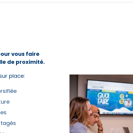
our vous faire
lle de proximité.
sur place:
rsifiée
ture
tes
rtagés