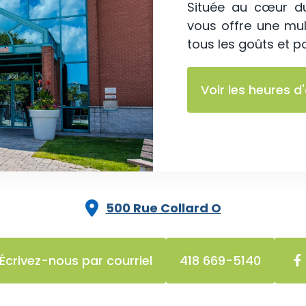
Située au cœur du 
vous offre une mult
tous les goûts et p
Voir les heures d
500 Rue Collard O
Écrivez-nous par courriel
418 669-5140