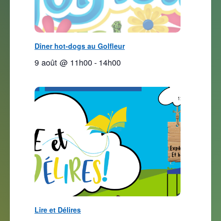
Dîner hot-dogs au Golfleur
9 août @ 11h00
-
14h00
Lire et Délires