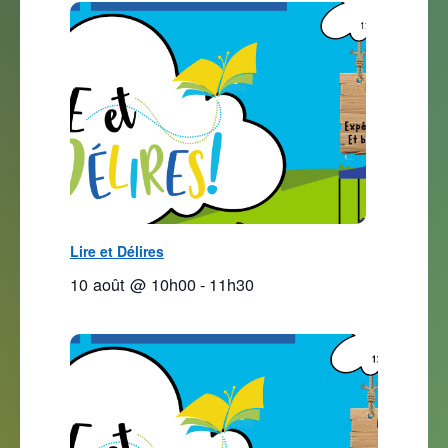
Lire et Délires
10 août @ 10h00
-
11h30