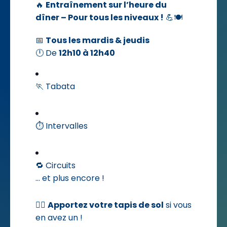
🔥
Entraînement sur l’heure du
dîner – Pour tous les niveaux !
💪🍽️
📅
Tous les mardis & jeudis
🕛 De
12h10 à 12h40
🏃 Tabata
⏱️ Intervalles
🔁 Circuits
… et plus encore !
🧘‍♂️
Apportez votre tapis de sol
si vous
en avez un !